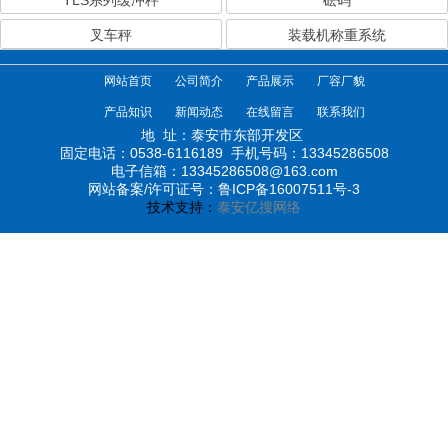
TLS系列缓冲秤
砝码
叉车秤
装载机称重系统
网站首页
公司简介
产品展示
厂容厂貌
产品知识
新闻动态
在线留言
联系我们
地 址：泰安市东部开发区
固定电话：0538-6116189
手机号码：13345286508
电子信箱：13345286508@163.com
网站备案/许可证号：鲁ICP备16007511号-3
技术支持：
泰安亿搜网络